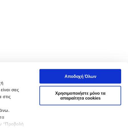
Αποδοχή Όλων
χή
είναι σας
Χρησιμοποιήστε μόνο τα
 στις
απαραίτητα cookies
πάνω.
 τα
ην ‘’Προβολή