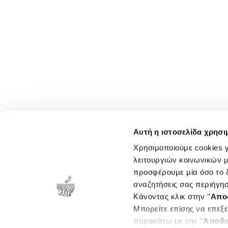
Αυτή η ιστοσελίδα χρησι
Χρησιμοποιούμε cookies γ
λειτουργιών κοινωνικών μ
προσφέρουμε μία όσο το δ
αναζητήσεις σας περιήγησ
Κάνοντας κλικ στην ‘’
Απο
Μπορείτε επίσης να επεξε
παρακάτω με την ‘’
Αποδο