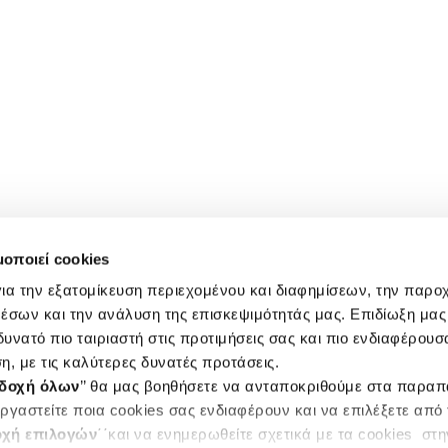
μοποιεί cookies
ια την εξατομίκευση περιεχομένου και διαφημίσεων, την παρο
έσων και την ανάλυση της επισκεψιμότητάς μας. Επιδίωξη μας 
υνατό πιο ταιριαστή στις προτιμήσεις σας και πιο ενδιαφέρουσα
η, με τις καλύτερες δυνατές προτάσεις.
δοχή όλων
’’ θα μας βοηθήσετε να ανταποκριθούμε στα παρα
ργαστείτε ποια cookies σας ενδιαφέρουν και να επιλέξετε από
χή επιλογών
΄΄και να ενημερωθείτε σχετικά με τα cookies στ