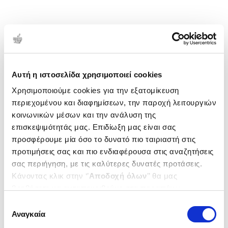
Αυτή η ιστοσελίδα χρησιμοποιεί cookies
Χρησιμοποιούμε cookies για την εξατομίκευση
περιεχομένου και διαφημίσεων, την παροχή λειτουργιών
κοινωνικών μέσων και την ανάλυση της
επισκεψιμότητάς μας. Επιδίωξη μας είναι σας
προσφέρουμε μία όσο το δυνατό πιο ταιριαστή στις
προτιμήσεις σας και πιο ενδιαφέρουσα στις αναζητήσεις
σας περιήγηση, με τις καλύτερες δυνατές προτάσεις.
Κάνοντας κλικ στην ‘’
Αποδοχή όλων
’’ θα μας
βοηθήσετε να ανταποκριθούμε στα παραπάνω.
Μπορείτε επίσης να επεξεργαστείτε ποια cookies σας
Επιλογή
ενδιαφέρουν και να επιλέξετε από τα παρακάτω με την
Αναγκαία
συγκατάθεσης
‘’
Αποδοχή επιλογών
΄΄και να ενημερωθείτε σχετικά με