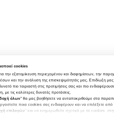
μοποιεί cookies
ια την εξατομίκευση περιεχομένου και διαφημίσεων, την παρο
έσων και την ανάλυση της επισκεψιμότητάς μας. Επιδίωξη μας 
υνατό πιο ταιριαστή στις προτιμήσεις σας και πιο ενδιαφέρουσα
η, με τις καλύτερες δυνατές προτάσεις.
δοχή όλων
’’ θα μας βοηθήσετε να ανταποκριθούμε στα παρα
ργαστείτε ποια cookies σας ενδιαφέρουν και να επιλέξετε από
χή επιλογών
΄΄και να ενημερωθείτε σχετικά με τα cookies στ