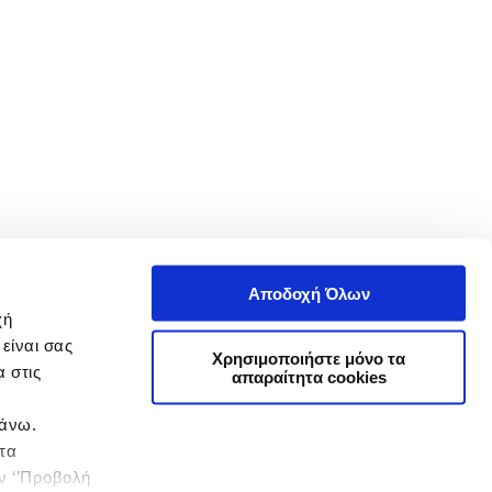
Αποδοχή Όλων
χή
είναι σας
Χρησιμοποιήστε μόνο τα
 στις
απαραίτητα cookies
πάνω.
 τα
ην ‘’Προβολή