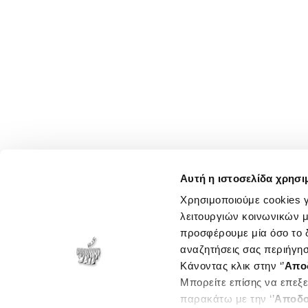
Αυτή η ιστοσελίδα χρησι
Χρησιμοποιούμε cookies γ
λειτουργιών κοινωνικών μ
προσφέρουμε μία όσο το δ
αναζητήσεις σας περιήγησ
Κάνοντας κλικ στην ‘’
Απο
Μπορείτε επίσης να επεξε
παρακάτω με την ‘’
Αποδο