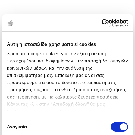
Αυτή η ιστοσελίδα χρησιμοποιεί cookies
Χρησιμοποιούμε cookies για την εξατομίκευση
περιεχομένου και διαφημίσεων, την παροχή λειτουργιών
κοινωνικών μέσων και την ανάλυση της
επισκεψιμότητάς μας. Επιδίωξη μας είναι σας
προσφέρουμε μία όσο το δυνατό πιο ταιριαστή στις
προτιμήσεις σας και πιο ενδιαφέρουσα στις αναζητήσεις
σας περιήγηση, με τις καλύτερες δυνατές προτάσεις.
Κάνοντας κλικ στην ‘’
Αποδοχή όλων
’’ θα μας
βοηθήσετε να ανταποκριθούμε στα παραπάνω.
Μπορείτε επίσης να επεξεργαστείτε ποια cookies σας
Επιλογή
ενδιαφέρουν και να επιλέξετε από τα παρακάτω με την
Αναγκαία
συγκατάθεσης
‘’
Αποδοχή επιλογών
΄΄και να ενημερωθείτε σχετικά με