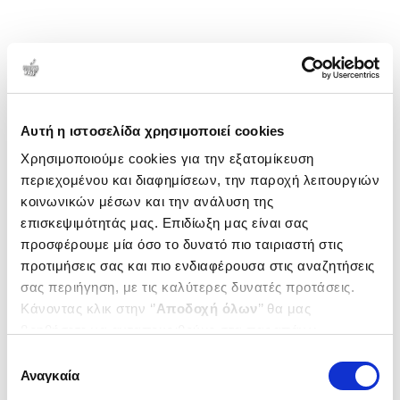
Αυτή η ιστοσελίδα χρησιμοποιεί cookies
Χρησιμοποιούμε cookies για την εξατομίκευση
περιεχομένου και διαφημίσεων, την παροχή λειτουργιών
κοινωνικών μέσων και την ανάλυση της
επισκεψιμότητάς μας. Επιδίωξη μας είναι σας
προσφέρουμε μία όσο το δυνατό πιο ταιριαστή στις
προτιμήσεις σας και πιο ενδιαφέρουσα στις αναζητήσεις
σας περιήγηση, με τις καλύτερες δυνατές προτάσεις.
Κάνοντας κλικ στην ‘’
Αποδοχή όλων
’’ θα μας
βοηθήσετε να ανταποκριθούμε στα παραπάνω.
Μπορείτε επίσης να επεξεργαστείτε ποια cookies σας
Επιλογή
ενδιαφέρουν και να επιλέξετε από τα παρακάτω με την
Αναγκαία
συγκατάθεσης
‘’
Αποδοχή επιλογών
΄΄και να ενημερωθείτε σχετικά με