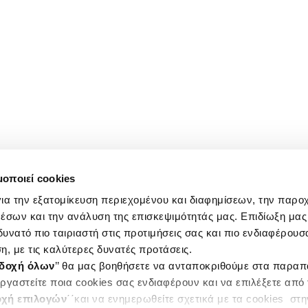
μοποιεί cookies
ια την εξατομίκευση περιεχομένου και διαφημίσεων, την παρο
έσων και την ανάλυση της επισκεψιμότητάς μας. Επιδίωξη μας 
υνατό πιο ταιριαστή στις προτιμήσεις σας και πιο ενδιαφέρουσα
η, με τις καλύτερες δυνατές προτάσεις.
δοχή όλων
’’ θα μας βοηθήσετε να ανταποκριθούμε στα παρα
ργαστείτε ποια cookies σας ενδιαφέρουν και να επιλέξετε από
χή επιλογών
΄΄και να ενημερωθείτε σχετικά με τα cookies στ