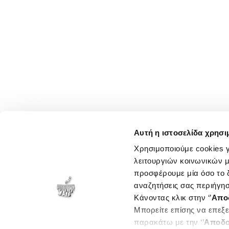
Αυτή η ιστοσελίδα χρησι
Χρησιμοποιούμε cookies γ
λειτουργιών κοινωνικών μ
προσφέρουμε μία όσο το δ
αναζητήσεις σας περιήγησ
Κάνοντας κλικ στην ‘’
Απο
Μπορείτε επίσης να επεξε
παρακάτω με την ‘’
Αποδο