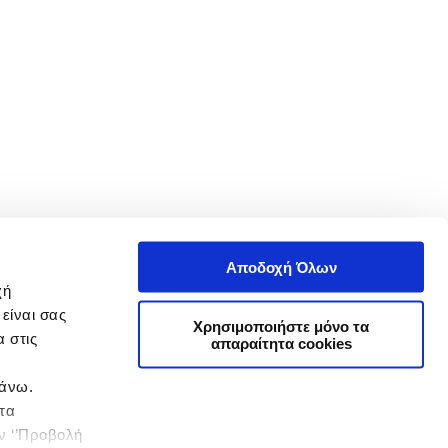
Αποδοχή Όλων
χή
είναι σας
Χρησιμοποιήστε μόνο τα
 στις
απαραίτητα cookies
πάνω.
 τα
ην ‘’Προβολή