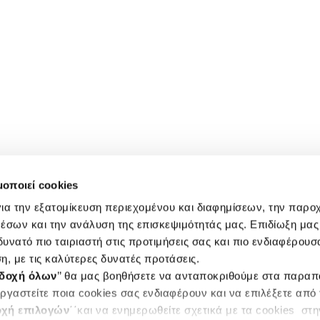
μοποιεί cookies
ια την εξατομίκευση περιεχομένου και διαφημίσεων, την παρο
έσων και την ανάλυση της επισκεψιμότητάς μας. Επιδίωξη μας 
υνατό πιο ταιριαστή στις προτιμήσεις σας και πιο ενδιαφέρουσα
η, με τις καλύτερες δυνατές προτάσεις.
δοχή όλων
’’ θα μας βοηθήσετε να ανταποκριθούμε στα παρα
ργαστείτε ποια cookies σας ενδιαφέρουν και να επιλέξετε από
χή επιλογών
΄΄και να ενημερωθείτε σχετικά με τα cookies στ