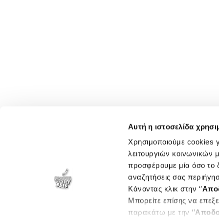
Αυτή η ιστοσελίδα χρησι
Χρησιμοποιούμε cookies γ
λειτουργιών κοινωνικών μ
προσφέρουμε μία όσο το δ
αναζητήσεις σας περιήγησ
Κάνοντας κλικ στην ‘’
Απο
Μπορείτε επίσης να επεξε
παρακάτω με την ‘’
Αποδο