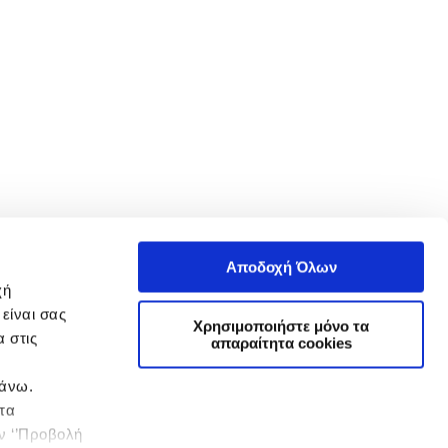
Αποδοχή Όλων
χή
είναι σας
Χρησιμοποιήστε μόνο τα
 στις
απαραίτητα cookies
πάνω.
 τα
ην ‘’Προβολή