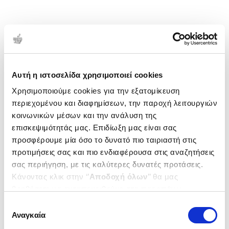
Αυτή η ιστοσελίδα χρησιμοποιεί cookies
Χρησιμοποιούμε cookies για την εξατομίκευση
περιεχομένου και διαφημίσεων, την παροχή λειτουργιών
κοινωνικών μέσων και την ανάλυση της
επισκεψιμότητάς μας. Επιδίωξη μας είναι σας
προσφέρουμε μία όσο το δυνατό πιο ταιριαστή στις
προτιμήσεις σας και πιο ενδιαφέρουσα στις αναζητήσεις
σας περιήγηση, με τις καλύτερες δυνατές προτάσεις.
Κάνοντας κλικ στην ‘’
Αποδοχή όλων
’’ θα μας
βοηθήσετε να ανταποκριθούμε στα παραπάνω.
Μπορείτε επίσης να επεξεργαστείτε ποια cookies σας
Επιλογή
ενδιαφέρουν και να επιλέξετε από τα παρακάτω με την
Αναγκαία
συγκατάθεσης
‘’
Αποδοχή επιλογών
΄΄και να ενημερωθείτε σχετικά με