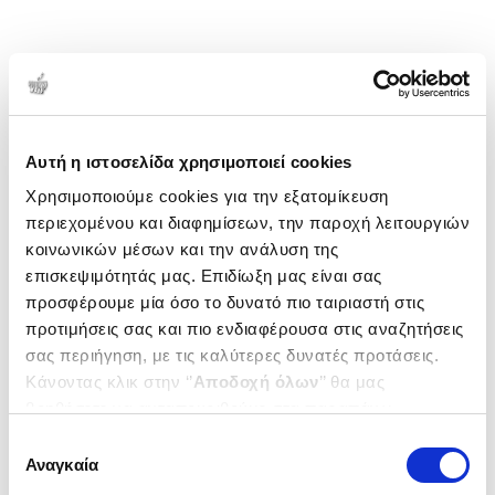
Αυτή η ιστοσελίδα χρησιμοποιεί cookies
Χρησιμοποιούμε cookies για την εξατομίκευση
περιεχομένου και διαφημίσεων, την παροχή λειτουργιών
κοινωνικών μέσων και την ανάλυση της
επισκεψιμότητάς μας. Επιδίωξη μας είναι σας
προσφέρουμε μία όσο το δυνατό πιο ταιριαστή στις
προτιμήσεις σας και πιο ενδιαφέρουσα στις αναζητήσεις
σας περιήγηση, με τις καλύτερες δυνατές προτάσεις.
Κάνοντας κλικ στην ‘’
Αποδοχή όλων
’’ θα μας
βοηθήσετε να ανταποκριθούμε στα παραπάνω.
Μπορείτε επίσης να επεξεργαστείτε ποια cookies σας
Επιλογή
ενδιαφέρουν και να επιλέξετε από τα παρακάτω με την
Αναγκαία
συγκατάθεσης
‘’
Αποδοχή επιλογών
΄΄και να ενημερωθείτε σχετικά με