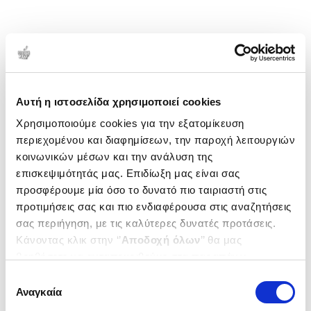
Αυτή η ιστοσελίδα χρησιμοποιεί cookies
Χρησιμοποιούμε cookies για την εξατομίκευση
περιεχομένου και διαφημίσεων, την παροχή λειτουργιών
κοινωνικών μέσων και την ανάλυση της
επισκεψιμότητάς μας. Επιδίωξη μας είναι σας
προσφέρουμε μία όσο το δυνατό πιο ταιριαστή στις
προτιμήσεις σας και πιο ενδιαφέρουσα στις αναζητήσεις
σας περιήγηση, με τις καλύτερες δυνατές προτάσεις.
Κάνοντας κλικ στην ‘’
Αποδοχή όλων
’’ θα μας
βοηθήσετε να ανταποκριθούμε στα παραπάνω.
Μπορείτε επίσης να επεξεργαστείτε ποια cookies σας
Επιλογή
ενδιαφέρουν και να επιλέξετε από τα παρακάτω με την
Αναγκαία
συγκατάθεσης
‘’
Αποδοχή επιλογών
΄΄και να ενημερωθείτε σχετικά με