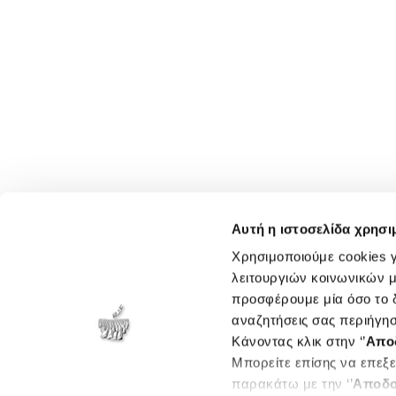
Αυτή η ιστοσελίδα χρησι
Χρησιμοποιούμε cookies γ
λειτουργιών κοινωνικών μ
προσφέρουμε μία όσο το δ
αναζητήσεις σας περιήγησ
Κάνοντας κλικ στην ‘’
Απο
Μπορείτε επίσης να επεξε
παρακάτω με την ‘’
Αποδο