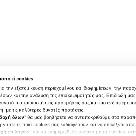
μοποιεί cookies
ια την εξατομίκευση περιεχομένου και διαφημίσεων, την παρο
έσων και την ανάλυση της επισκεψιμότητάς μας. Επιδίωξη μας 
υνατό πιο ταιριαστή στις προτιμήσεις σας και πιο ενδιαφέρουσα
η, με τις καλύτερες δυνατές προτάσεις.
δοχή όλων
’’ θα μας βοηθήσετε να ανταποκριθούμε στα παρα
ργαστείτε ποια cookies σας ενδιαφέρουν και να επιλέξετε από
χή επιλογών
΄΄και να ενημερωθείτε σχετικά με τα cookies στ