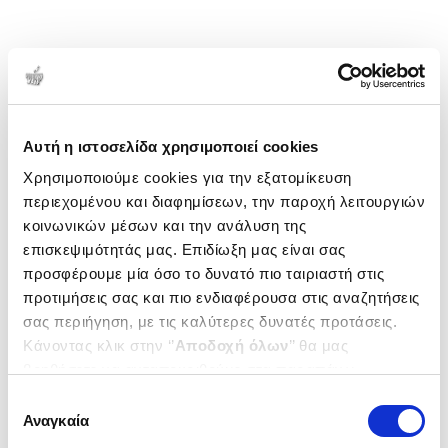
Αυτή η ιστοσελίδα χρησιμοποιεί cookies
Χρησιμοποιούμε cookies για την εξατομίκευση
περιεχομένου και διαφημίσεων, την παροχή λειτουργιών
κοινωνικών μέσων και την ανάλυση της
επισκεψιμότητάς μας. Επιδίωξη μας είναι σας
προσφέρουμε μία όσο το δυνατό πιο ταιριαστή στις
προτιμήσεις σας και πιο ενδιαφέρουσα στις αναζητήσεις
σας περιήγηση, με τις καλύτερες δυνατές προτάσεις.
Κάνοντας κλικ στην ‘’
Αποδοχή όλων
’’ θα μας
βοηθήσετε να ανταποκριθούμε στα παραπάνω.
Μπορείτε επίσης να επεξεργαστείτε ποια cookies σας
Επιλογή
ενδιαφέρουν και να επιλέξετε από τα παρακάτω με την
Αναγκαία
συγκατάθεσης
‘’
Αποδοχή επιλογών
΄΄και να ενημερωθείτε σχετικά με