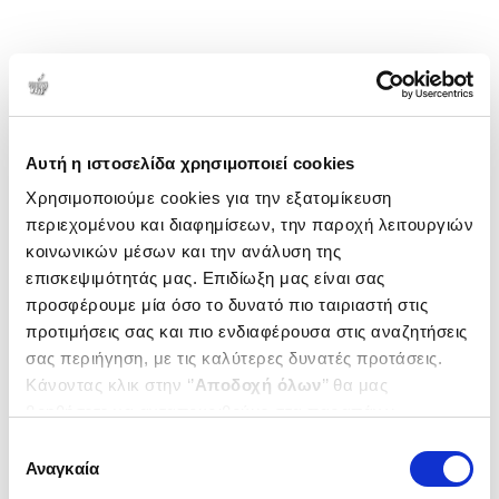
Αυτή η ιστοσελίδα χρησιμοποιεί cookies
Χρησιμοποιούμε cookies για την εξατομίκευση
περιεχομένου και διαφημίσεων, την παροχή λειτουργιών
κοινωνικών μέσων και την ανάλυση της
επισκεψιμότητάς μας. Επιδίωξη μας είναι σας
προσφέρουμε μία όσο το δυνατό πιο ταιριαστή στις
προτιμήσεις σας και πιο ενδιαφέρουσα στις αναζητήσεις
σας περιήγηση, με τις καλύτερες δυνατές προτάσεις.
Κάνοντας κλικ στην ‘’
Αποδοχή όλων
’’ θα μας
βοηθήσετε να ανταποκριθούμε στα παραπάνω.
Μπορείτε επίσης να επεξεργαστείτε ποια cookies σας
Επιλογή
ενδιαφέρουν και να επιλέξετε από τα παρακάτω με την
Αναγκαία
συγκατάθεσης
‘’
Αποδοχή επιλογών
΄΄και να ενημερωθείτε σχετικά με