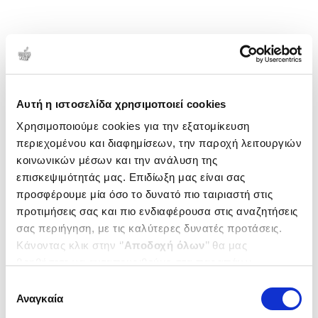
Αυτή η ιστοσελίδα χρησιμοποιεί cookies
Χρησιμοποιούμε cookies για την εξατομίκευση
περιεχομένου και διαφημίσεων, την παροχή λειτουργιών
κοινωνικών μέσων και την ανάλυση της
επισκεψιμότητάς μας. Επιδίωξη μας είναι σας
προσφέρουμε μία όσο το δυνατό πιο ταιριαστή στις
προτιμήσεις σας και πιο ενδιαφέρουσα στις αναζητήσεις
σας περιήγηση, με τις καλύτερες δυνατές προτάσεις.
Κάνοντας κλικ στην ‘’
Αποδοχή όλων
’’ θα μας
βοηθήσετε να ανταποκριθούμε στα παραπάνω.
Μπορείτε επίσης να επεξεργαστείτε ποια cookies σας
Επιλογή
ενδιαφέρουν και να επιλέξετε από τα παρακάτω με την
Αναγκαία
συγκατάθεσης
‘’
Αποδοχή επιλογών
΄΄και να ενημερωθείτε σχετικά με