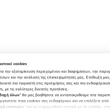
μοποιεί cookies
ια την εξατομίκευση περιεχομένου και διαφημίσεων, την παρο
έσων και την ανάλυση της επισκεψιμότητάς μας. Επιδίωξη μας 
υνατό πιο ταιριαστή στις προτιμήσεις σας και πιο ενδιαφέρουσα
η, με τις καλύτερες δυνατές προτάσεις.
δοχή όλων
’’ θα μας βοηθήσετε να ανταποκριθούμε στα παρα
ργαστείτε ποια cookies σας ενδιαφέρουν και να επιλέξετε από
χή επιλογών
΄΄και να ενημερωθείτε σχετικά με τα cookies στ