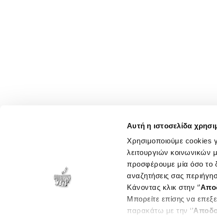
Αυτή η ιστοσελίδα χρησι
Χρησιμοποιούμε cookies γ
λειτουργιών κοινωνικών μ
προσφέρουμε μία όσο το δ
αναζητήσεις σας περιήγησ
Κάνοντας κλικ στην ‘’
Απο
Μπορείτε επίσης να επεξε
παρακάτω με την ‘’
Αποδο