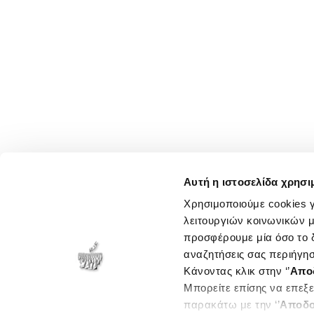
Αυτή η ιστοσελίδα χρησι
Χρησιμοποιούμε cookies γ
λειτουργιών κοινωνικών μ
προσφέρουμε μία όσο το δ
αναζητήσεις σας περιήγησ
Κάνοντας κλικ στην ‘’
Απο
Μπορείτε επίσης να επεξε
παρακάτω με την ‘’
Αποδο