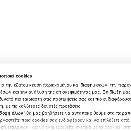
μοποιεί cookies
ια την εξατομίκευση περιεχομένου και διαφημίσεων, την παρο
έσων και την ανάλυση της επισκεψιμότητάς μας. Επιδίωξη μας 
υνατό πιο ταιριαστή στις προτιμήσεις σας και πιο ενδιαφέρουσα
η, με τις καλύτερες δυνατές προτάσεις.
δοχή όλων
’’ θα μας βοηθήσετε να ανταποκριθούμε στα παρα
ργαστείτε ποια cookies σας ενδιαφέρουν και να επιλέξετε από
χή επιλογών
΄΄και να ενημερωθείτε σχετικά με τα cookies στ