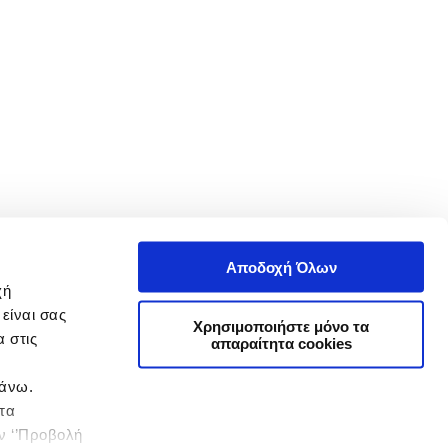
Αποδοχή Όλων
χή
είναι σας
Χρησιμοποιήστε μόνο τα
 στις
απαραίτητα cookies
πάνω.
 τα
ην ‘’Προβολή