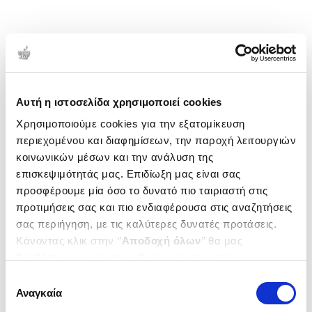
Αυτή η ιστοσελίδα χρησιμοποιεί cookies
Χρησιμοποιούμε cookies για την εξατομίκευση
περιεχομένου και διαφημίσεων, την παροχή λειτουργιών
κοινωνικών μέσων και την ανάλυση της
επισκεψιμότητάς μας. Επιδίωξη μας είναι σας
προσφέρουμε μία όσο το δυνατό πιο ταιριαστή στις
προτιμήσεις σας και πιο ενδιαφέρουσα στις αναζητήσεις
σας περιήγηση, με τις καλύτερες δυνατές προτάσεις.
Κάνοντας κλικ στην ‘’
Αποδοχή όλων
’’ θα μας
βοηθήσετε να ανταποκριθούμε στα παραπάνω.
Μπορείτε επίσης να επεξεργαστείτε ποια cookies σας
Επιλογή
ενδιαφέρουν και να επιλέξετε από τα παρακάτω με την
Αναγκαία
συγκατάθεσης
‘’
Αποδοχή επιλογών
΄΄και να ενημερωθείτε σχετικά με