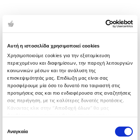
Αυτή η ιστοσελίδα χρησιμοποιεί cookies
Χρησιμοποιούμε cookies για την εξατομίκευση
περιεχομένου και διαφημίσεων, την παροχή λειτουργιών
κοινωνικών μέσων και την ανάλυση της
επισκεψιμότητάς μας. Επιδίωξη μας είναι σας
προσφέρουμε μία όσο το δυνατό πιο ταιριαστή στις
προτιμήσεις σας και πιο ενδιαφέρουσα στις αναζητήσεις
σας περιήγηση, με τις καλύτερες δυνατές προτάσεις.
Κάνοντας κλικ στην ‘’
Αποδοχή όλων
’’ θα μας
βοηθήσετε να ανταποκριθούμε στα παραπάνω.
Μπορείτε επίσης να επεξεργαστείτε ποια cookies σας
Επιλογή
ενδιαφέρουν και να επιλέξετε από τα παρακάτω με την
Αναγκαία
συγκατάθεσης
‘’
Αποδοχή επιλογών
΄΄και να ενημερωθείτε σχετικά με