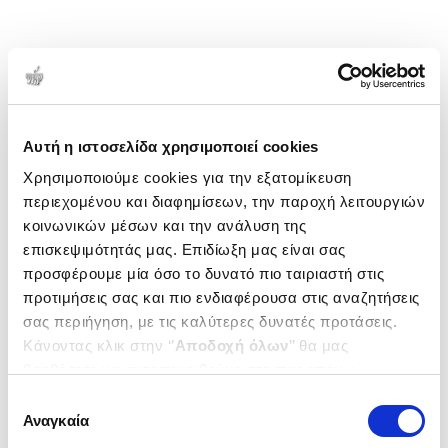
Αυτή η ιστοσελίδα χρησιμοποιεί cookies
Χρησιμοποιούμε cookies για την εξατομίκευση
περιεχομένου και διαφημίσεων, την παροχή λειτουργιών
κοινωνικών μέσων και την ανάλυση της
επισκεψιμότητάς μας. Επιδίωξη μας είναι σας
προσφέρουμε μία όσο το δυνατό πιο ταιριαστή στις
προτιμήσεις σας και πιο ενδιαφέρουσα στις αναζητήσεις
σας περιήγηση, με τις καλύτερες δυνατές προτάσεις.
Κάνοντας κλικ στην ‘’
Αποδοχή όλων
’’ θα μας
βοηθήσετε να ανταποκριθούμε στα παραπάνω.
Μπορείτε επίσης να επεξεργαστείτε ποια cookies σας
Επιλογή
ενδιαφέρουν και να επιλέξετε από τα παρακάτω με την
Αναγκαία
συγκατάθεσης
‘’
Αποδοχή επιλογών
΄΄και να ενημερωθείτε σχετικά με