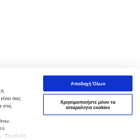
Αποδοχή Όλων
χή
είναι σας
Χρησιμοποιήστε μόνο τα
 στις
απαραίτητα cookies
πάνω.
 τα
ην ‘’Προβολή