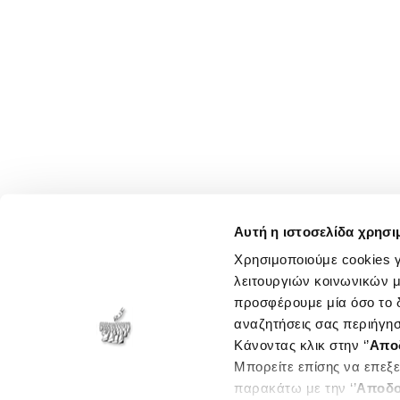
Αυτή η ιστοσελίδα χρησι
Χρησιμοποιούμε cookies γ
λειτουργιών κοινωνικών μ
προσφέρουμε μία όσο το δ
αναζητήσεις σας περιήγησ
Κάνοντας κλικ στην ‘’
Απο
Μπορείτε επίσης να επεξε
παρακάτω με την ‘’
Αποδο