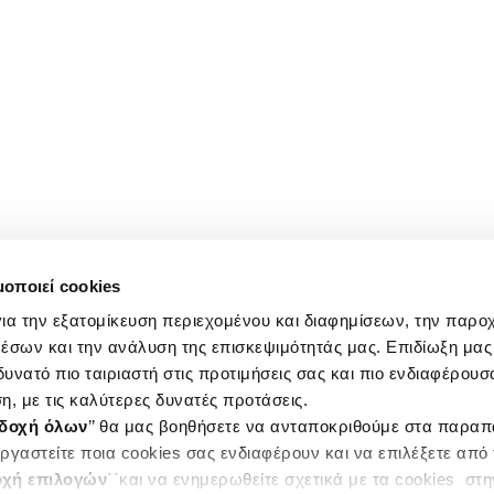
μοποιεί cookies
ια την εξατομίκευση περιεχομένου και διαφημίσεων, την παρο
έσων και την ανάλυση της επισκεψιμότητάς μας. Επιδίωξη μας 
υνατό πιο ταιριαστή στις προτιμήσεις σας και πιο ενδιαφέρουσα
η, με τις καλύτερες δυνατές προτάσεις.
δοχή όλων
’’ θα μας βοηθήσετε να ανταποκριθούμε στα παρα
ργαστείτε ποια cookies σας ενδιαφέρουν και να επιλέξετε από
χή επιλογών
΄΄και να ενημερωθείτε σχετικά με τα cookies στ