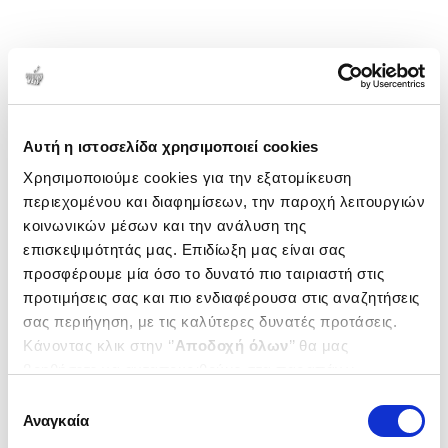
Αυτή η ιστοσελίδα χρησιμοποιεί cookies
Χρησιμοποιούμε cookies για την εξατομίκευση
περιεχομένου και διαφημίσεων, την παροχή λειτουργιών
κοινωνικών μέσων και την ανάλυση της
επισκεψιμότητάς μας. Επιδίωξη μας είναι σας
προσφέρουμε μία όσο το δυνατό πιο ταιριαστή στις
προτιμήσεις σας και πιο ενδιαφέρουσα στις αναζητήσεις
σας περιήγηση, με τις καλύτερες δυνατές προτάσεις.
Κάνοντας κλικ στην ‘’
Αποδοχή όλων
’’ θα μας
βοηθήσετε να ανταποκριθούμε στα παραπάνω.
Μπορείτε επίσης να επεξεργαστείτε ποια cookies σας
Επιλογή
ενδιαφέρουν και να επιλέξετε από τα παρακάτω με την
Αναγκαία
συγκατάθεσης
‘’
Αποδοχή επιλογών
΄΄και να ενημερωθείτε σχετικά με