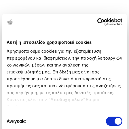
Αυτή η ιστοσελίδα χρησιμοποιεί cookies
Χρησιμοποιούμε cookies για την εξατομίκευση
περιεχομένου και διαφημίσεων, την παροχή λειτουργιών
κοινωνικών μέσων και την ανάλυση της
επισκεψιμότητάς μας. Επιδίωξη μας είναι σας
προσφέρουμε μία όσο το δυνατό πιο ταιριαστή στις
προτιμήσεις σας και πιο ενδιαφέρουσα στις αναζητήσεις
σας περιήγηση, με τις καλύτερες δυνατές προτάσεις.
Κάνοντας κλικ στην ‘’
Αποδοχή όλων
’’ θα μας
βοηθήσετε να ανταποκριθούμε στα παραπάνω.
Μπορείτε επίσης να επεξεργαστείτε ποια cookies σας
Επιλογή
ενδιαφέρουν και να επιλέξετε από τα παρακάτω με την
Αναγκαία
συγκατάθεσης
‘’
Αποδοχή επιλογών
΄΄και να ενημερωθείτε σχετικά με