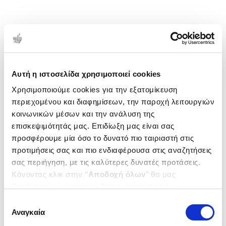
Αυτή η ιστοσελίδα χρησιμοποιεί cookies
Χρησιμοποιούμε cookies για την εξατομίκευση
περιεχομένου και διαφημίσεων, την παροχή λειτουργιών
κοινωνικών μέσων και την ανάλυση της
επισκεψιμότητάς μας. Επιδίωξη μας είναι σας
προσφέρουμε μία όσο το δυνατό πιο ταιριαστή στις
προτιμήσεις σας και πιο ενδιαφέρουσα στις αναζητήσεις
σας περιήγηση, με τις καλύτερες δυνατές προτάσεις.
Κάνοντας κλικ στην ‘’
Αποδοχή όλων
’’ θα μας
βοηθήσετε να ανταποκριθούμε στα παραπάνω.
Μπορείτε επίσης να επεξεργαστείτε ποια cookies σας
Επιλογή
ενδιαφέρουν και να επιλέξετε από τα παρακάτω με την
Αναγκαία
συγκατάθεσης
‘’
Αποδοχή επιλογών
΄΄και να ενημερωθείτε σχετικά με