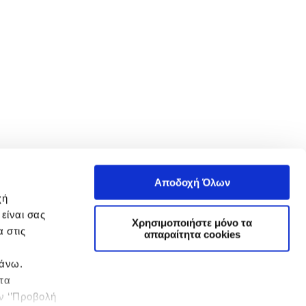
Αποδοχή Όλων
χή
είναι σας
Χρησιμοποιήστε μόνο τα
 στις
απαραίτητα cookies
πάνω.
 τα
ην ‘’Προβολή