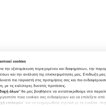
μοποιεί cookies
ια την εξατομίκευση περιεχομένου και διαφημίσεων, την παρο
έσων και την ανάλυση της επισκεψιμότητάς μας. Επιδίωξη μας 
υνατό πιο ταιριαστή στις προτιμήσεις σας και πιο ενδιαφέρουσα
η, με τις καλύτερες δυνατές προτάσεις.
δοχή όλων
’’ θα μας βοηθήσετε να ανταποκριθούμε στα παρα
ργαστείτε ποια cookies σας ενδιαφέρουν και να επιλέξετε από
χή επιλογών
΄΄και να ενημερωθείτε σχετικά με τα cookies στ