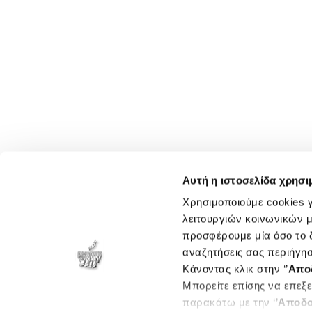
Αυτή η ιστοσελίδα χρησι
Χρησιμοποιούμε cookies γ
λειτουργιών κοινωνικών μ
προσφέρουμε μία όσο το δ
αναζητήσεις σας περιήγησ
Κάνοντας κλικ στην ‘’
Απο
Μπορείτε επίσης να επεξε
παρακάτω με την ‘’
Αποδο