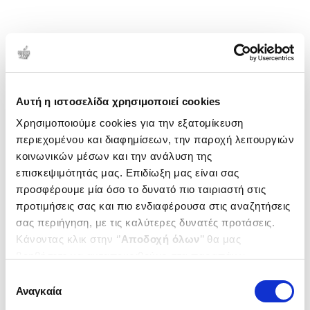
Αυτή η ιστοσελίδα χρησιμοποιεί cookies
Χρησιμοποιούμε cookies για την εξατομίκευση
περιεχομένου και διαφημίσεων, την παροχή λειτουργιών
κοινωνικών μέσων και την ανάλυση της
επισκεψιμότητάς μας. Επιδίωξη μας είναι σας
προσφέρουμε μία όσο το δυνατό πιο ταιριαστή στις
προτιμήσεις σας και πιο ενδιαφέρουσα στις αναζητήσεις
σας περιήγηση, με τις καλύτερες δυνατές προτάσεις.
Κάνοντας κλικ στην ‘’
Αποδοχή όλων
’’ θα μας
βοηθήσετε να ανταποκριθούμε στα παραπάνω.
Μπορείτε επίσης να επεξεργαστείτε ποια cookies σας
Επιλογή
ενδιαφέρουν και να επιλέξετε από τα παρακάτω με την
Αναγκαία
συγκατάθεσης
‘’
Αποδοχή επιλογών
΄΄και να ενημερωθείτε σχετικά με