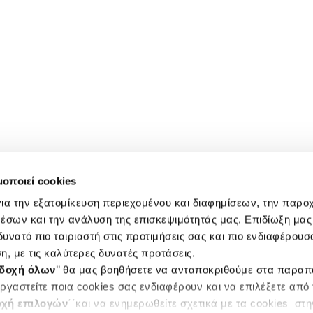
μοποιεί cookies
ια την εξατομίκευση περιεχομένου και διαφημίσεων, την παρο
έσων και την ανάλυση της επισκεψιμότητάς μας. Επιδίωξη μας 
υνατό πιο ταιριαστή στις προτιμήσεις σας και πιο ενδιαφέρουσα
η, με τις καλύτερες δυνατές προτάσεις.
δοχή όλων
’’ θα μας βοηθήσετε να ανταποκριθούμε στα παρα
ργαστείτε ποια cookies σας ενδιαφέρουν και να επιλέξετε από
χή επιλογών
΄΄και να ενημερωθείτε σχετικά με τα cookies στ