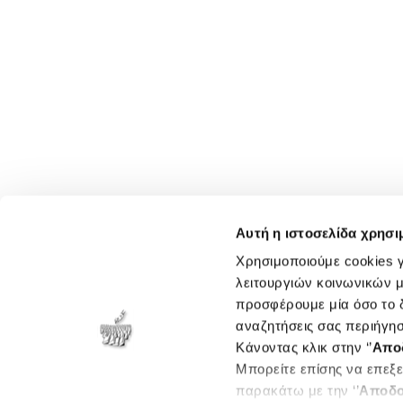
Αυτή η ιστοσελίδα χρησι
Χρησιμοποιούμε cookies γ
λειτουργιών κοινωνικών μ
προσφέρουμε μία όσο το δ
αναζητήσεις σας περιήγησ
Κάνοντας κλικ στην ‘’
Απο
Μπορείτε επίσης να επεξε
παρακάτω με την ‘’
Αποδο