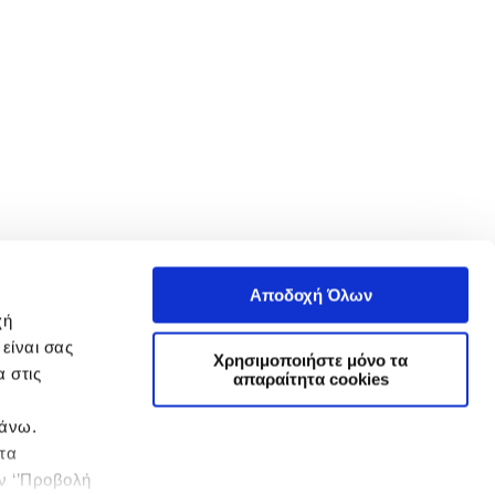
Αποδοχή Όλων
χή
είναι σας
Χρησιμοποιήστε μόνο τα
 στις
απαραίτητα cookies
πάνω.
 τα
ην ‘’Προβολή