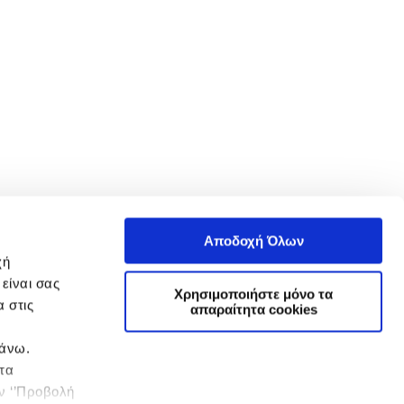
Αποδοχή Όλων
χή
είναι σας
Χρησιμοποιήστε μόνο τα
 στις
απαραίτητα cookies
πάνω.
 τα
ην ‘’Προβολή