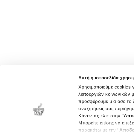
Αυτή η ιστοσελίδα χρησι
Χρησιμοποιούμε cookies γ
λειτουργιών κοινωνικών μ
προσφέρουμε μία όσο το δ
αναζητήσεις σας περιήγησ
Κάνοντας κλικ στην ‘’
Απο
Μπορείτε επίσης να επεξε
παρακάτω με την ‘’
Αποδο