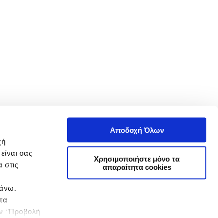
Αποδοχή Όλων
χή
είναι σας
Χρησιμοποιήστε μόνο τα
 στις
απαραίτητα cookies
πάνω.
 τα
ην ‘’Προβολή