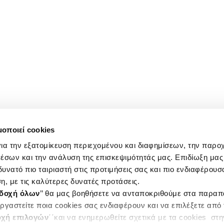
μοποιεί cookies
ια την εξατομίκευση περιεχομένου και διαφημίσεων, την παρο
έσων και την ανάλυση της επισκεψιμότητάς μας. Επιδίωξη μας 
υνατό πιο ταιριαστή στις προτιμήσεις σας και πιο ενδιαφέρουσα
η, με τις καλύτερες δυνατές προτάσεις.
δοχή όλων
’’ θα μας βοηθήσετε να ανταποκριθούμε στα παρα
ργαστείτε ποια cookies σας ενδιαφέρουν και να επιλέξετε από
χή επιλογών
΄΄και να ενημερωθείτε σχετικά με τα cookies στ