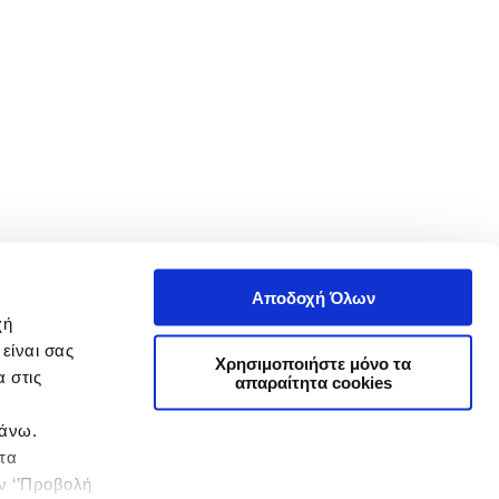
Αποδοχή Όλων
χή
είναι σας
Χρησιμοποιήστε μόνο τα
 στις
απαραίτητα cookies
πάνω.
 τα
ην ‘’Προβολή