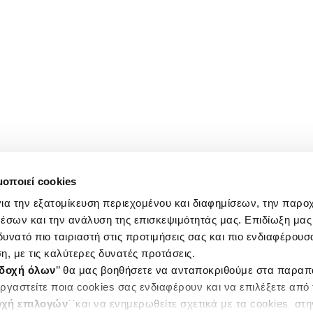
μοποιεί cookies
ια την εξατομίκευση περιεχομένου και διαφημίσεων, την παρο
έσων και την ανάλυση της επισκεψιμότητάς μας. Επιδίωξη μας 
υνατό πιο ταιριαστή στις προτιμήσεις σας και πιο ενδιαφέρουσα
η, με τις καλύτερες δυνατές προτάσεις.
δοχή όλων
’’ θα μας βοηθήσετε να ανταποκριθούμε στα παρα
ργαστείτε ποια cookies σας ενδιαφέρουν και να επιλέξετε από
χή επιλογών
΄΄και να ενημερωθείτε σχετικά με τα cookies στ