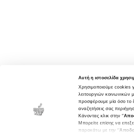
Αυτή η ιστοσελίδα χρησι
Χρησιμοποιούμε cookies γ
λειτουργιών κοινωνικών μ
προσφέρουμε μία όσο το δ
αναζητήσεις σας περιήγησ
Κάνοντας κλικ στην ‘’
Απο
Μπορείτε επίσης να επεξε
παρακάτω με την ‘’
Αποδο