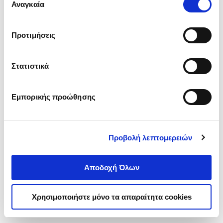
ενδιαφέρουν και να επιλέξετε από τα παρακάτω με την
Αναγκαία
συγκατάθεσης
‘’
Αποδοχή επιλογών
΄΄και να ενημερωθείτε σχετικά με
τα cookies στην ‘’Προβολή λεπτομερειών’’.
Προτιμήσεις
Στατιστικά
Εμπορικής προώθησης
Προβολή λεπτομερειών
Αποδοχή Όλων
Χρησιμοποιήστε μόνο τα απαραίτητα cookies