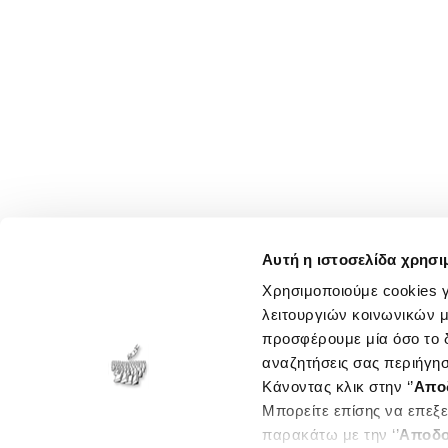
Αυτή η ιστοσελίδα χρησι
Χρησιμοποιούμε cookies γ
λειτουργιών κοινωνικών μ
προσφέρουμε μία όσο το δ
αναζητήσεις σας περιήγησ
Κάνοντας κλικ στην ‘’
Απο
Μπορείτε επίσης να επεξε
παρακάτω με την ‘’
Αποδο