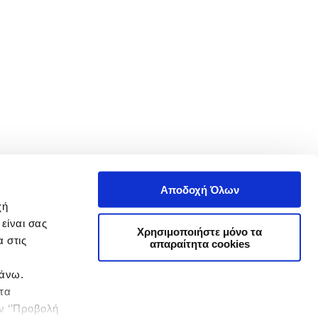
Αποδοχή Όλων
χή
είναι σας
Χρησιμοποιήστε μόνο τα
 στις
απαραίτητα cookies
πάνω.
 τα
ην ‘’Προβολή