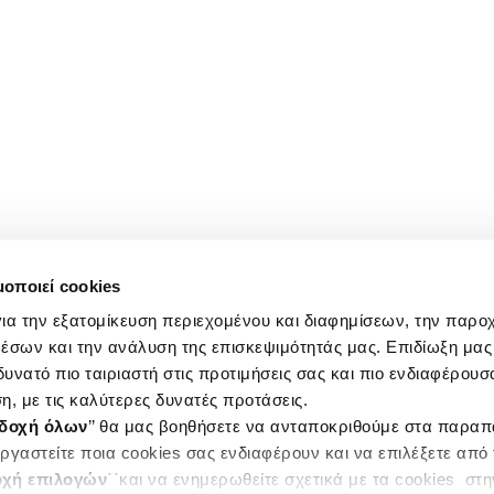
μοποιεί cookies
ια την εξατομίκευση περιεχομένου και διαφημίσεων, την παρο
έσων και την ανάλυση της επισκεψιμότητάς μας. Επιδίωξη μας 
υνατό πιο ταιριαστή στις προτιμήσεις σας και πιο ενδιαφέρουσα
η, με τις καλύτερες δυνατές προτάσεις.
δοχή όλων
’’ θα μας βοηθήσετε να ανταποκριθούμε στα παρα
ργαστείτε ποια cookies σας ενδιαφέρουν και να επιλέξετε από
χή επιλογών
΄΄και να ενημερωθείτε σχετικά με τα cookies στ