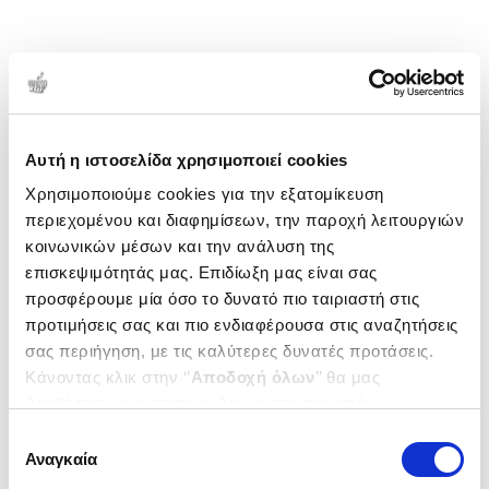
Αυτή η ιστοσελίδα χρησιμοποιεί cookies
Χρησιμοποιούμε cookies για την εξατομίκευση
περιεχομένου και διαφημίσεων, την παροχή λειτουργιών
κοινωνικών μέσων και την ανάλυση της
επισκεψιμότητάς μας. Επιδίωξη μας είναι σας
προσφέρουμε μία όσο το δυνατό πιο ταιριαστή στις
προτιμήσεις σας και πιο ενδιαφέρουσα στις αναζητήσεις
σας περιήγηση, με τις καλύτερες δυνατές προτάσεις.
Κάνοντας κλικ στην ‘’
Αποδοχή όλων
’’ θα μας
βοηθήσετε να ανταποκριθούμε στα παραπάνω.
Μπορείτε επίσης να επεξεργαστείτε ποια cookies σας
Επιλογή
ενδιαφέρουν και να επιλέξετε από τα παρακάτω με την
Αναγκαία
συγκατάθεσης
‘’
Αποδοχή επιλογών
΄΄και να ενημερωθείτε σχετικά με