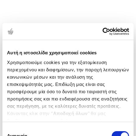
Αυτή η ιστοσελίδα χρησιμοποιεί cookies
Χρησιμοποιούμε cookies για την εξατομίκευση
περιεχομένου και διαφημίσεων, την παροχή λειτουργιών
κοινωνικών μέσων και την ανάλυση της
επισκεψιμότητάς μας. Επιδίωξη μας είναι σας
προσφέρουμε μία όσο το δυνατό πιο ταιριαστή στις
προτιμήσεις σας και πιο ενδιαφέρουσα στις αναζητήσεις
σας περιήγηση, με τις καλύτερες δυνατές προτάσεις.
Κάνοντας κλικ στην ‘’
Αποδοχή όλων
’’ θα μας
βοηθήσετε να ανταποκριθούμε στα παραπάνω.
Μπορείτε επίσης να επεξεργαστείτε ποια cookies σας
Επιλογή
ενδιαφέρουν και να επιλέξετε από τα παρακάτω με την
Αναγκαία