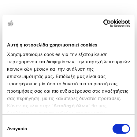
Αυτή η ιστοσελίδα χρησιμοποιεί cookies
Χρησιμοποιούμε cookies για την εξατομίκευση
περιεχομένου και διαφημίσεων, την παροχή λειτουργιών
κοινωνικών μέσων και την ανάλυση της
επισκεψιμότητάς μας. Επιδίωξη μας είναι σας
προσφέρουμε μία όσο το δυνατό πιο ταιριαστή στις
προτιμήσεις σας και πιο ενδιαφέρουσα στις αναζητήσεις
σας περιήγηση, με τις καλύτερες δυνατές προτάσεις.
Κάνοντας κλικ στην ‘’
Αποδοχή όλων
’’ θα μας
βοηθήσετε να ανταποκριθούμε στα παραπάνω.
Μπορείτε επίσης να επεξεργαστείτε ποια cookies σας
Επιλογή
ενδιαφέρουν και να επιλέξετε από τα παρακάτω με την
Αναγκαία
συγκατάθεσης
‘’
Αποδοχή επιλογών
΄΄και να ενημερωθείτε σχετικά με