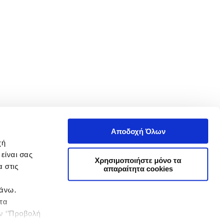
Αποδοχή Όλων
χή
είναι σας
Χρησιμοποιήστε μόνο τα
 στις
απαραίτητα cookies
πάνω.
 τα
ην ‘’Προβολή