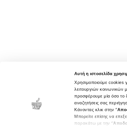
Αυτή η ιστοσελίδα χρησι
Χρησιμοποιούμε cookies γ
λειτουργιών κοινωνικών μ
προσφέρουμε μία όσο το δ
αναζητήσεις σας περιήγησ
Κάνοντας κλικ στην ‘’
Απο
Μπορείτε επίσης να επεξε
παρακάτω με την ‘’
Αποδο