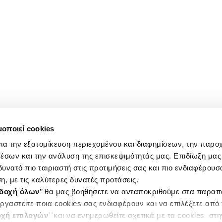
μοποιεί cookies
ια την εξατομίκευση περιεχομένου και διαφημίσεων, την παρο
έσων και την ανάλυση της επισκεψιμότητάς μας. Επιδίωξη μας 
υνατό πιο ταιριαστή στις προτιμήσεις σας και πιο ενδιαφέρουσα
η, με τις καλύτερες δυνατές προτάσεις.
δοχή όλων
’’ θα μας βοηθήσετε να ανταποκριθούμε στα παρα
ργαστείτε ποια cookies σας ενδιαφέρουν και να επιλέξετε από
χή επιλογών
΄΄και να ενημερωθείτε σχετικά με τα cookies στ