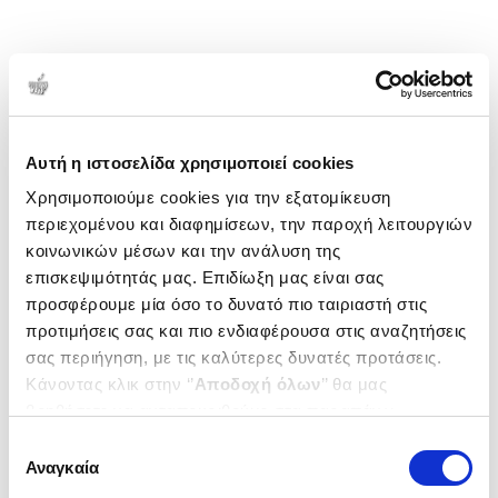
Αυτή η ιστοσελίδα χρησιμοποιεί cookies
Χρησιμοποιούμε cookies για την εξατομίκευση
περιεχομένου και διαφημίσεων, την παροχή λειτουργιών
κοινωνικών μέσων και την ανάλυση της
επισκεψιμότητάς μας. Επιδίωξη μας είναι σας
προσφέρουμε μία όσο το δυνατό πιο ταιριαστή στις
προτιμήσεις σας και πιο ενδιαφέρουσα στις αναζητήσεις
σας περιήγηση, με τις καλύτερες δυνατές προτάσεις.
Κάνοντας κλικ στην ‘’
Αποδοχή όλων
’’ θα μας
βοηθήσετε να ανταποκριθούμε στα παραπάνω.
Μπορείτε επίσης να επεξεργαστείτε ποια cookies σας
Επιλογή
ενδιαφέρουν και να επιλέξετε από τα παρακάτω με την
Αναγκαία
συγκατάθεσης
‘’
Αποδοχή επιλογών
΄΄και να ενημερωθείτε σχετικά με