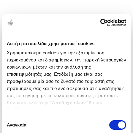
Αυτή η ιστοσελίδα χρησιμοποιεί cookies
Χρησιμοποιούμε cookies για την εξατομίκευση
περιεχομένου και διαφημίσεων, την παροχή λειτουργιών
κοινωνικών μέσων και την ανάλυση της
επισκεψιμότητάς μας. Επιδίωξη μας είναι σας
προσφέρουμε μία όσο το δυνατό πιο ταιριαστή στις
προτιμήσεις σας και πιο ενδιαφέρουσα στις αναζητήσεις
σας περιήγηση, με τις καλύτερες δυνατές προτάσεις.
Κάνοντας κλικ στην ‘’
Αποδοχή όλων
’’ θα μας
βοηθήσετε να ανταποκριθούμε στα παραπάνω.
Μπορείτε επίσης να επεξεργαστείτε ποια cookies σας
Επιλογή
ενδιαφέρουν και να επιλέξετε από τα παρακάτω με την
Αναγκαία
συγκατάθεσης
‘’
Αποδοχή επιλογών
΄΄και να ενημερωθείτε σχετικά με