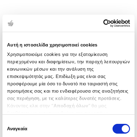
Αυτή η ιστοσελίδα χρησιμοποιεί cookies
Χρησιμοποιούμε cookies για την εξατομίκευση
περιεχομένου και διαφημίσεων, την παροχή λειτουργιών
κοινωνικών μέσων και την ανάλυση της
επισκεψιμότητάς μας. Επιδίωξη μας είναι σας
προσφέρουμε μία όσο το δυνατό πιο ταιριαστή στις
προτιμήσεις σας και πιο ενδιαφέρουσα στις αναζητήσεις
σας περιήγηση, με τις καλύτερες δυνατές προτάσεις.
Κάνοντας κλικ στην ‘’
Αποδοχή όλων
’’ θα μας
βοηθήσετε να ανταποκριθούμε στα παραπάνω.
Μπορείτε επίσης να επεξεργαστείτε ποια cookies σας
Επιλογή
ενδιαφέρουν και να επιλέξετε από τα παρακάτω με την
Αναγκαία
συγκατάθεσης
‘’
Αποδοχή επιλογών
΄΄και να ενημερωθείτε σχετικά με