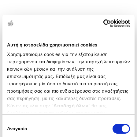
Αυτή η ιστοσελίδα χρησιμοποιεί cookies
Χρησιμοποιούμε cookies για την εξατομίκευση
περιεχομένου και διαφημίσεων, την παροχή λειτουργιών
κοινωνικών μέσων και την ανάλυση της
επισκεψιμότητάς μας. Επιδίωξη μας είναι σας
προσφέρουμε μία όσο το δυνατό πιο ταιριαστή στις
προτιμήσεις σας και πιο ενδιαφέρουσα στις αναζητήσεις
σας περιήγηση, με τις καλύτερες δυνατές προτάσεις.
Κάνοντας κλικ στην ‘’
Αποδοχή όλων
’’ θα μας
βοηθήσετε να ανταποκριθούμε στα παραπάνω.
Μπορείτε επίσης να επεξεργαστείτε ποια cookies σας
Επιλογή
ενδιαφέρουν και να επιλέξετε από τα παρακάτω με την
Αναγκαία
συγκατάθεσης
‘’
Αποδοχή επιλογών
΄΄και να ενημερωθείτε σχετικά με