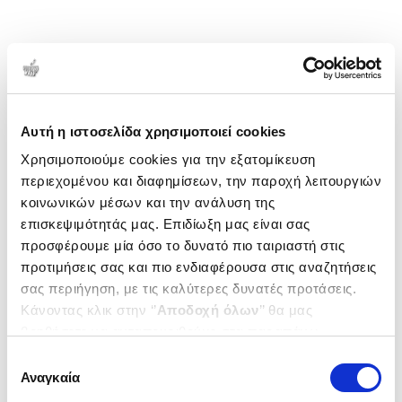
Αυτή η ιστοσελίδα χρησιμοποιεί cookies
Χρησιμοποιούμε cookies για την εξατομίκευση
περιεχομένου και διαφημίσεων, την παροχή λειτουργιών
κοινωνικών μέσων και την ανάλυση της
επισκεψιμότητάς μας. Επιδίωξη μας είναι σας
προσφέρουμε μία όσο το δυνατό πιο ταιριαστή στις
προτιμήσεις σας και πιο ενδιαφέρουσα στις αναζητήσεις
σας περιήγηση, με τις καλύτερες δυνατές προτάσεις.
Κάνοντας κλικ στην ‘’
Αποδοχή όλων
’’ θα μας
βοηθήσετε να ανταποκριθούμε στα παραπάνω.
Μπορείτε επίσης να επεξεργαστείτε ποια cookies σας
Επιλογή
ενδιαφέρουν και να επιλέξετε από τα παρακάτω με την
Αναγκαία
συγκατάθεσης
‘’
Αποδοχή επιλογών
΄΄και να ενημερωθείτε σχετικά με