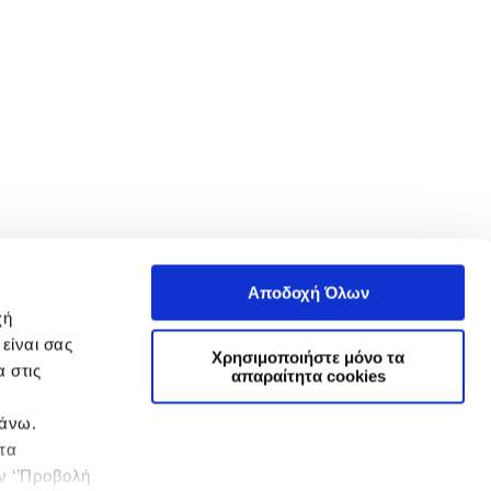
Αποδοχή Όλων
χή
είναι σας
Χρησιμοποιήστε μόνο τα
 στις
απαραίτητα cookies
πάνω.
 τα
ην ‘’Προβολή