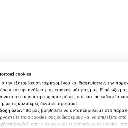
μοποιεί cookies
ια την εξατομίκευση περιεχομένου και διαφημίσεων, την παρο
έσων και την ανάλυση της επισκεψιμότητάς μας. Επιδίωξη μας 
υνατό πιο ταιριαστή στις προτιμήσεις σας και πιο ενδιαφέρουσα
η, με τις καλύτερες δυνατές προτάσεις.
δοχή όλων
’’ θα μας βοηθήσετε να ανταποκριθούμε στα παρα
ργαστείτε ποια cookies σας ενδιαφέρουν και να επιλέξετε από
χή επιλογών
΄΄και να ενημερωθείτε σχετικά με τα cookies στ