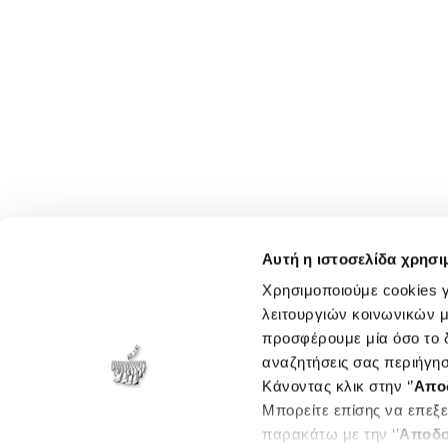
Αυτή η ιστοσελίδα χρησι
Χρησιμοποιούμε cookies γ
λειτουργιών κοινωνικών μ
προσφέρουμε μία όσο το δ
αναζητήσεις σας περιήγησ
Κάνοντας κλικ στην ‘’
Απο
Μπορείτε επίσης να επεξε
παρακάτω με την ‘’
Αποδο