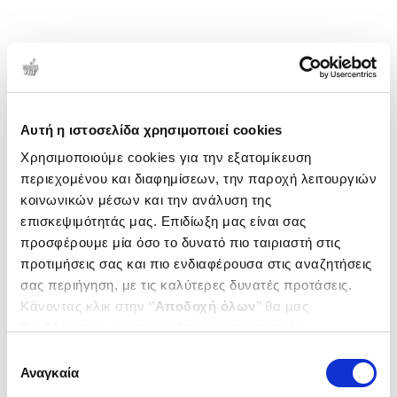
Αυτή η ιστοσελίδα χρησιμοποιεί cookies
Χρησιμοποιούμε cookies για την εξατομίκευση
περιεχομένου και διαφημίσεων, την παροχή λειτουργιών
κοινωνικών μέσων και την ανάλυση της
επισκεψιμότητάς μας. Επιδίωξη μας είναι σας
προσφέρουμε μία όσο το δυνατό πιο ταιριαστή στις
προτιμήσεις σας και πιο ενδιαφέρουσα στις αναζητήσεις
σας περιήγηση, με τις καλύτερες δυνατές προτάσεις.
Κάνοντας κλικ στην ‘’
Αποδοχή όλων
’’ θα μας
βοηθήσετε να ανταποκριθούμε στα παραπάνω.
Μπορείτε επίσης να επεξεργαστείτε ποια cookies σας
Επιλογή
ενδιαφέρουν και να επιλέξετε από τα παρακάτω με την
Αναγκαία
συγκατάθεσης
‘’
Αποδοχή επιλογών
΄΄και να ενημερωθείτε σχετικά με