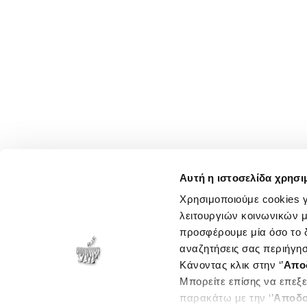
Αυτή η ιστοσελίδα χρησι
Χρησιμοποιούμε cookies γ
λειτουργιών κοινωνικών μ
προσφέρουμε μία όσο το δ
αναζητήσεις σας περιήγησ
Κάνοντας κλικ στην ‘’
Απο
Μπορείτε επίσης να επεξε
παρακάτω με την ‘’
Αποδο