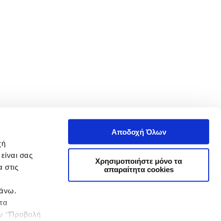
Αποδοχή Όλων
χή
είναι σας
Χρησιμοποιήστε μόνο τα
 στις
απαραίτητα cookies
πάνω.
 τα
ην ‘’Προβολή