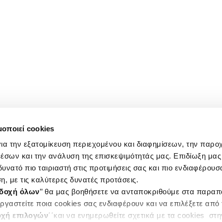
μοποιεί cookies
ια την εξατομίκευση περιεχομένου και διαφημίσεων, την παρο
έσων και την ανάλυση της επισκεψιμότητάς μας. Επιδίωξη μας 
υνατό πιο ταιριαστή στις προτιμήσεις σας και πιο ενδιαφέρουσα
η, με τις καλύτερες δυνατές προτάσεις.
δοχή όλων
’’ θα μας βοηθήσετε να ανταποκριθούμε στα παρα
ργαστείτε ποια cookies σας ενδιαφέρουν και να επιλέξετε από
χή επιλογών
΄΄και να ενημερωθείτε σχετικά με τα cookies στ