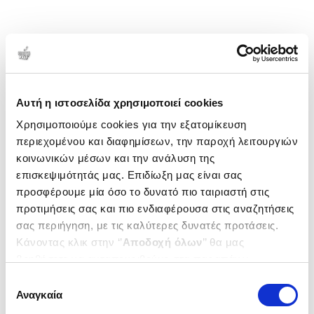
Αυτή η ιστοσελίδα χρησιμοποιεί cookies
Χρησιμοποιούμε cookies για την εξατομίκευση
περιεχομένου και διαφημίσεων, την παροχή λειτουργιών
κοινωνικών μέσων και την ανάλυση της
επισκεψιμότητάς μας. Επιδίωξη μας είναι σας
προσφέρουμε μία όσο το δυνατό πιο ταιριαστή στις
προτιμήσεις σας και πιο ενδιαφέρουσα στις αναζητήσεις
σας περιήγηση, με τις καλύτερες δυνατές προτάσεις.
Κάνοντας κλικ στην ‘’
Αποδοχή όλων
’’ θα μας
βοηθήσετε να ανταποκριθούμε στα παραπάνω.
Μπορείτε επίσης να επεξεργαστείτε ποια cookies σας
Επιλογή
ενδιαφέρουν και να επιλέξετε από τα παρακάτω με την
Αναγκαία
συγκατάθεσης
‘’
Αποδοχή επιλογών
΄΄και να ενημερωθείτε σχετικά με