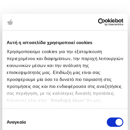
Αυτή η ιστοσελίδα χρησιμοποιεί cookies
Χρησιμοποιούμε cookies για την εξατομίκευση
περιεχομένου και διαφημίσεων, την παροχή λειτουργιών
κοινωνικών μέσων και την ανάλυση της
επισκεψιμότητάς μας. Επιδίωξη μας είναι σας
προσφέρουμε μία όσο το δυνατό πιο ταιριαστή στις
προτιμήσεις σας και πιο ενδιαφέρουσα στις αναζητήσεις
σας περιήγηση, με τις καλύτερες δυνατές προτάσεις.
Κάνοντας κλικ στην ‘’
Αποδοχή όλων
’’ θα μας
βοηθήσετε να ανταποκριθούμε στα παραπάνω.
Μπορείτε επίσης να επεξεργαστείτε ποια cookies σας
Επιλογή
ενδιαφέρουν και να επιλέξετε από τα παρακάτω με την
Αναγκαία
συγκατάθεσης
‘’
Αποδοχή επιλογών
΄΄και να ενημερωθείτε σχετικά με