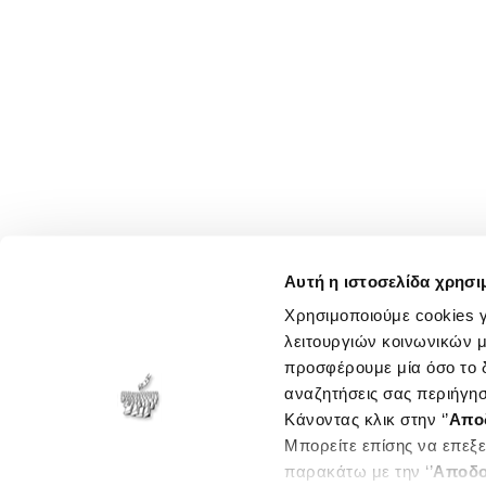
Αυτή η ιστοσελίδα χρησι
Χρησιμοποιούμε cookies γ
λειτουργιών κοινωνικών μ
προσφέρουμε μία όσο το δ
αναζητήσεις σας περιήγησ
Κάνοντας κλικ στην ‘’
Απο
Μπορείτε επίσης να επεξε
παρακάτω με την ‘’
Αποδο