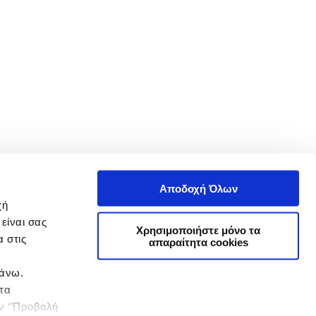
Αποδοχή Όλων
χή
είναι σας
Χρησιμοποιήστε μόνο τα
 στις
απαραίτητα cookies
πάνω.
 τα
ην ‘’Προβολή