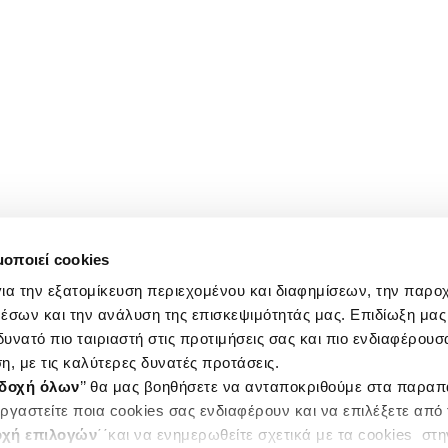
μοποιεί cookies
ια την εξατομίκευση περιεχομένου και διαφημίσεων, την παρο
έσων και την ανάλυση της επισκεψιμότητάς μας. Επιδίωξη μας 
υνατό πιο ταιριαστή στις προτιμήσεις σας και πιο ενδιαφέρουσα
η, με τις καλύτερες δυνατές προτάσεις.
δοχή όλων
’’ θα μας βοηθήσετε να ανταποκριθούμε στα παρα
ργαστείτε ποια cookies σας ενδιαφέρουν και να επιλέξετε από
χή επιλογών
΄΄και να ενημερωθείτε σχετικά με τα cookies στ