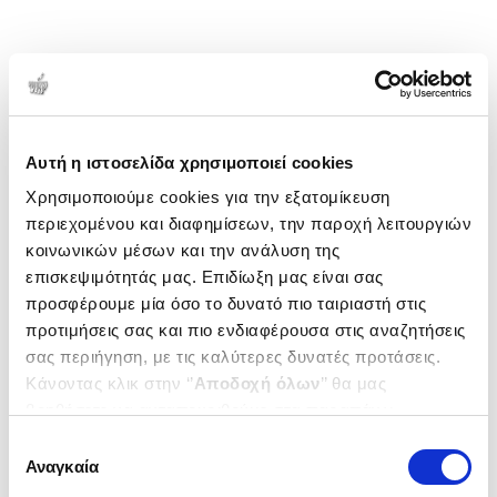
Αυτή η ιστοσελίδα χρησιμοποιεί cookies
Χρησιμοποιούμε cookies για την εξατομίκευση
περιεχομένου και διαφημίσεων, την παροχή λειτουργιών
κοινωνικών μέσων και την ανάλυση της
επισκεψιμότητάς μας. Επιδίωξη μας είναι σας
προσφέρουμε μία όσο το δυνατό πιο ταιριαστή στις
προτιμήσεις σας και πιο ενδιαφέρουσα στις αναζητήσεις
σας περιήγηση, με τις καλύτερες δυνατές προτάσεις.
Κάνοντας κλικ στην ‘’
Αποδοχή όλων
’’ θα μας
βοηθήσετε να ανταποκριθούμε στα παραπάνω.
Μπορείτε επίσης να επεξεργαστείτε ποια cookies σας
Επιλογή
ενδιαφέρουν και να επιλέξετε από τα παρακάτω με την
Αναγκαία
συγκατάθεσης
‘’
Αποδοχή επιλογών
΄΄και να ενημερωθείτε σχετικά με