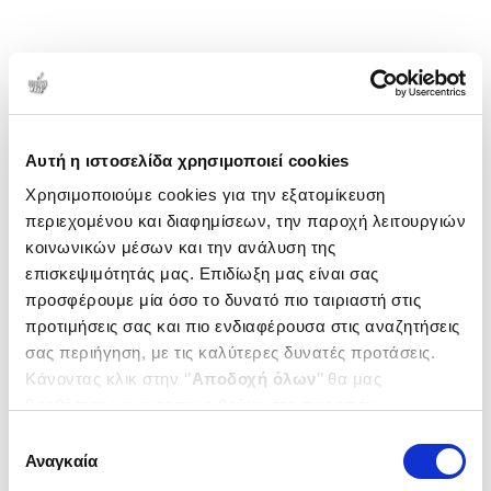
Αυτή η ιστοσελίδα χρησιμοποιεί cookies
Χρησιμοποιούμε cookies για την εξατομίκευση
περιεχομένου και διαφημίσεων, την παροχή λειτουργιών
κοινωνικών μέσων και την ανάλυση της
επισκεψιμότητάς μας. Επιδίωξη μας είναι σας
προσφέρουμε μία όσο το δυνατό πιο ταιριαστή στις
προτιμήσεις σας και πιο ενδιαφέρουσα στις αναζητήσεις
σας περιήγηση, με τις καλύτερες δυνατές προτάσεις.
Κάνοντας κλικ στην ‘’
Αποδοχή όλων
’’ θα μας
βοηθήσετε να ανταποκριθούμε στα παραπάνω.
Μπορείτε επίσης να επεξεργαστείτε ποια cookies σας
Επιλογή
ενδιαφέρουν και να επιλέξετε από τα παρακάτω με την
Αναγκαία
συγκατάθεσης
‘’
Αποδοχή επιλογών
΄΄και να ενημερωθείτε σχετικά με