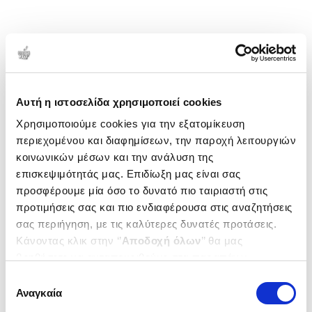
Αυτή η ιστοσελίδα χρησιμοποιεί cookies
Χρησιμοποιούμε cookies για την εξατομίκευση
περιεχομένου και διαφημίσεων, την παροχή λειτουργιών
κοινωνικών μέσων και την ανάλυση της
επισκεψιμότητάς μας. Επιδίωξη μας είναι σας
προσφέρουμε μία όσο το δυνατό πιο ταιριαστή στις
προτιμήσεις σας και πιο ενδιαφέρουσα στις αναζητήσεις
σας περιήγηση, με τις καλύτερες δυνατές προτάσεις.
Κάνοντας κλικ στην ‘’
Αποδοχή όλων
’’ θα μας
βοηθήσετε να ανταποκριθούμε στα παραπάνω.
Μπορείτε επίσης να επεξεργαστείτε ποια cookies σας
Επιλογή
ενδιαφέρουν και να επιλέξετε από τα παρακάτω με την
Αναγκαία
συγκατάθεσης
‘’
Αποδοχή επιλογών
΄΄και να ενημερωθείτε σχετικά με