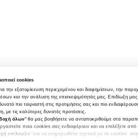
μοποιεί cookies
ια την εξατομίκευση περιεχομένου και διαφημίσεων, την παρο
έσων και την ανάλυση της επισκεψιμότητάς μας. Επιδίωξη μας 
υνατό πιο ταιριαστή στις προτιμήσεις σας και πιο ενδιαφέρουσα
η, με τις καλύτερες δυνατές προτάσεις.
δοχή όλων
’’ θα μας βοηθήσετε να ανταποκριθούμε στα παρα
ργαστείτε ποια cookies σας ενδιαφέρουν και να επιλέξετε από
χή επιλογών
΄΄και να ενημερωθείτε σχετικά με τα cookies στ