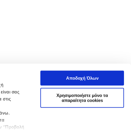
Αποδοχή Όλων
χή
είναι σας
Χρησιμοποιήστε μόνο τα
 στις
απαραίτητα cookies
πάνω.
 τα
ην ‘’Προβολή