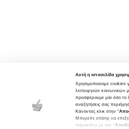
Αυτή η ιστοσελίδα χρησι
Χρησιμοποιούμε cookies γ
λειτουργιών κοινωνικών μ
προσφέρουμε μία όσο το δ
αναζητήσεις σας περιήγησ
Κάνοντας κλικ στην ‘’
Απο
Μπορείτε επίσης να επεξε
παρακάτω με την ‘’
Αποδο